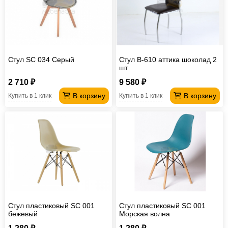
Офисная
мебель
Столы
под
Мебель
компьютер
для
Мебель
Стул SC 034 Серый
Стул В-610 аттика шоколад 2
шт
ванной
трансформер
Матрасы
2 710 ₽
9 580 ₽
Кресла-
В корзину
В корзину
Купить в 1 клик
Купить в 1 клик
мешки
Мебель
из
Садовая
ротанга
мебель
Косметологическое
оборудование
Стул пластиковый SC 001
Стул пластиковый SC 001
бежевый
Морская волна