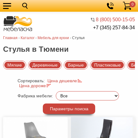
0
Кухонные
Корзина
гарнитуры
Мебель
8 (800) 500-15-05
+7 (345) 257-84-34
для
Мебель
Главная
-
Каталог
-
Мебель для кухни
-
Стулья
кухни
для
Кровати
Стулья в Тюмени
спальни
Шкафы
Диваны
Мягкие
Деревянные
Барные
Пластиковые
Бе
Мягкая
Сортировать:
Цена дешевле
мебель
Детская
Цена дороже
мебель
Мебель
Фабрика мебели:
в
Мебель
Параметры поиска
гостиную
для
Столы
прихожей
Комоды