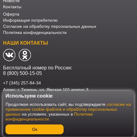
Новости
Контакты
Оферта
Информация потребителю
Согласие на обработку персональных данных
Политика конфиденциальности
НАШИ КОНТАКТЫ
Бесплатный номер по России:
8 (800) 500-15-05
+7 (345) 257-84-34
Адрес: г. Тюмень, ул. Ямская 101 корпус 3
Используем cookie
Наш интернет-магазин работает в соответствии с требованиями
Продолжая использовать сайт, вы подтверждаете
согласие на
Федерального закона от 27 июля 2006 года №152-ФЗ "О персональных
применение cookie-файлов и обработку персональных
данных". Оформить заказ на сайте Мебеласка возможно только при
данных
на условиях, указанных в
Политике
наличии согласия на обработку Ваших персональных данных. Для
конфиденциальности
.
улучшения работы сайта и его взаимодействия с пользователями мы
используем файлы cookie. Продолжая пользоваться сайтом, вы
соглашаетесь с использованием cookie.
Ок