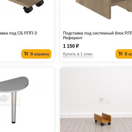
авка под СБ Р.ПП-3
Подставка под системный блок Р.П
Референт
1 150 ₽
Купить в 1 клик
В корзину
В к