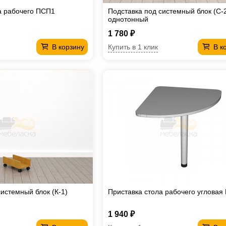
а рабочего ПСП1
Подставка под системный блок (С-2
однотонный
1 780 ₽
Купить в 1 клик
В корзину
В к
истемный блок (К-1)
Приставка стола рабочего углова
1 940 ₽