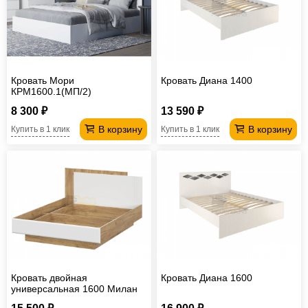
Офисная
мебель
Столы
под
Мебель
компьютер
для
Мебель
Кровать Мори
Кровать Диана 1400
КРМ1600.1(МП/2)
ванной
трансформер
Матрасы
8 300 ₽
13 590 ₽
Кресла-
В корзину
В корзину
Купить в 1 клик
Купить в 1 клик
мешки
Мебель
из
Садовая
ротанга
мебель
Косметологическое
оборудование
Кровать двойная
Кровать Диана 1600
универсальная 1600 Милан
Серия 2