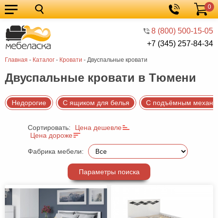
0
Кухонные
Корзина
гарнитуры
Мебель
8 (800) 500-15-05
+7 (345) 257-84-34
для
Мебель
Главная
-
Каталог
-
Кровати
-
Двуспальные кровати
кухни
для
Кровати
Двуспальные кровати в Тюмени
спальни
Шкафы
Диваны
Недорогие
С ящиком для белья
С подъёмным механи
Мягкая
Сортировать:
Цена дешевле
мебель
Детская
Цена дороже
мебель
Мебель
Фабрика мебели:
в
Мебель
Параметры поиска
гостиную
для
Столы
прихожей
Комоды