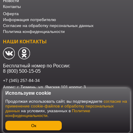
Новости
Контакты
Оферта
Информация потребителю
Согласие на обработку персональных данных
Политика конфиденциальности
НАШИ КОНТАКТЫ
Бесплатный номер по России:
8 (800) 500-15-05
+7 (345) 257-84-34
Адрес: г. Тюмень, ул. Ямская 101 корпус 3
Используем cookie
Наш интернет-магазин работает в соответствии с требованиями
Продолжая использовать сайт, вы подтверждаете
согласие на
Федерального закона от 27 июля 2006 года №152-ФЗ "О персональных
применение cookie-файлов и обработку персональных
данных". Оформить заказ на сайте Мебеласка возможно только при
данных
на условиях, указанных в
Политике
наличии согласия на обработку Ваших персональных данных. Для
конфиденциальности
.
улучшения работы сайта и его взаимодействия с пользователями мы
используем файлы cookie. Продолжая пользоваться сайтом, вы
соглашаетесь с использованием cookie.
Ок