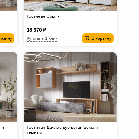
Гостиная Симпл
18 370 ₽
Купить в 1 клик
орзину
В корзину
ни
Гостиная Даллас дуб вотан/цемент
темный