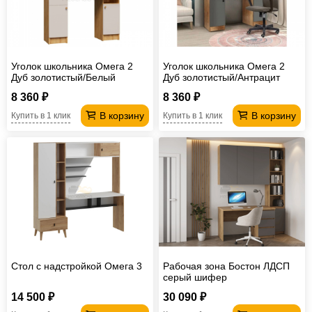
Офисная
мебель
Столы
под
Мебель
Уголок школьника Омега 2
Уголок школьника Омега 2
компьютер
для
Мебель
Дуб золотистый/Белый
Дуб золотистый/Антрацит
8 360 ₽
8 360 ₽
ванной
трансформер
Матрасы
В корзину
В корзину
Купить в 1 клик
Купить в 1 клик
Кресла-
мешки
Мебель
из
Садовая
ротанга
мебель
Косметологическое
оборудование
Стол с надстройкой Омега 3
Рабочая зона Бостон ЛДСП
серый шифер
14 500 ₽
30 090 ₽