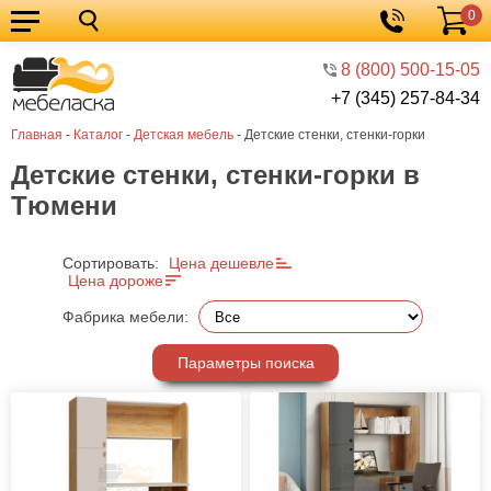
0
Кухонные
Корзина
гарнитуры
Мебель
8 (800) 500-15-05
+7 (345) 257-84-34
для
Мебель
Главная
-
Каталог
-
Детская мебель
-
Детские стенки, стенки-горки
кухни
для
Кровати
Детские стенки, стенки-горки в
спальни
Шкафы
Тюмени
Диваны
Мягкая
Сортировать:
Цена дешевле
Цена дороже
мебель
Детская
Фабрика мебели:
мебель
Мебель
Параметры поиска
в
Мебель
гостиную
для
Столы
прихожей
Комоды