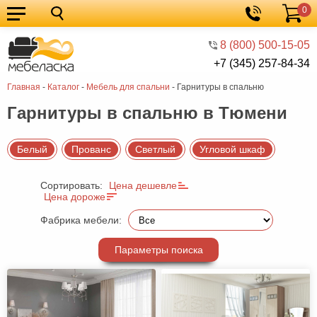
0
Кухонные
Корзина
гарнитуры
Мебель
8 (800) 500-15-05
+7 (345) 257-84-34
для
Мебель
Главная
-
Каталог
-
Мебель для спальни
-
Гарнитуры в спальню
кухни
для
Кровати
Гарнитуры в спальню в Тюмени
спальни
Шкафы
Диваны
Белый
Прованс
Светлый
Угловой шкаф
Мягкая
Сортировать:
Цена дешевле
мебель
Детская
Цена дороже
мебель
Мебель
Фабрика мебели:
в
Мебель
Параметры поиска
гостиную
для
Столы
прихожей
Комоды