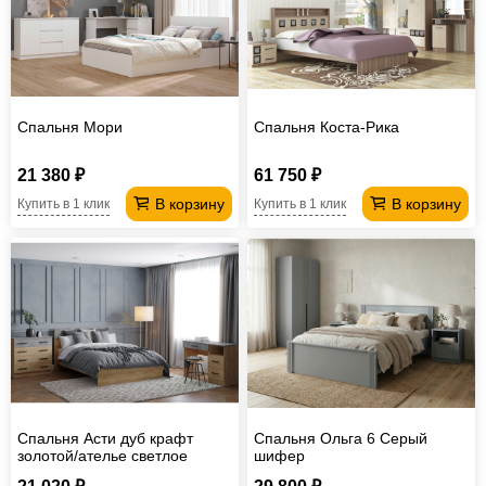
Офисная
мебель
Столы
под
Мебель
компьютер
для
Мебель
Спальня Мори
Спальня Коста-Рика
ванной
трансформер
Матрасы
21 380 ₽
61 750 ₽
Кресла-
В корзину
В корзину
Купить в 1 клик
Купить в 1 клик
мешки
Мебель
из
Садовая
ротанга
мебель
Косметологическое
оборудование
Спальня Асти дуб крафт
Спальня Ольга 6 Серый
золотой/ателье светлое
шифер