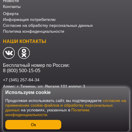
Новости
Контакты
Оферта
Информация потребителю
Согласие на обработку персональных данных
Политика конфиденциальности
НАШИ КОНТАКТЫ
Бесплатный номер по России:
8 (800) 500-15-05
+7 (345) 257-84-34
Адрес: г. Тюмень, ул. Ямская 101 корпус 3
Используем cookie
Наш интернет-магазин работает в соответствии с требованиями
Продолжая использовать сайт, вы подтверждаете
согласие на
Федерального закона от 27 июля 2006 года №152-ФЗ "О персональных
применение cookie-файлов и обработку персональных
данных". Оформить заказ на сайте Мебеласка возможно только при
данных
на условиях, указанных в
Политике
наличии согласия на обработку Ваших персональных данных. Для
конфиденциальности
.
улучшения работы сайта и его взаимодействия с пользователями мы
используем файлы cookie. Продолжая пользоваться сайтом, вы
соглашаетесь с использованием cookie.
Ок