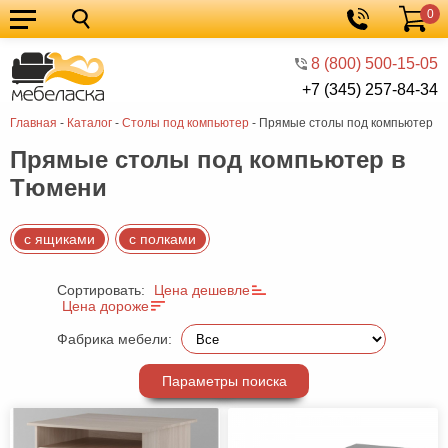
0
Кухонные
Корзина
гарнитуры
Мебель
8 (800) 500-15-05
+7 (345) 257-84-34
для
Мебель
Главная
-
Каталог
-
Столы под компьютер
-
Прямые столы под компьютер
кухни
для
Кровати
Прямые столы под компьютер в
спальни
Шкафы
Тюмени
Диваны
Мягкая
с ящиками
с полками
мебель
Детская
Сортировать:
Цена дешевле
Цена дороже
мебель
Мебель
Фабрика мебели:
в
Мебель
гостиную
для
Столы
Параметры поиска
прихожей
Комоды