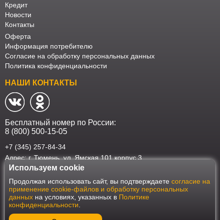
Кредит
Новости
Контакты
Оферта
Информация потребителю
Согласие на обработку персональных данных
Политика конфиденциальности
НАШИ КОНТАКТЫ
Бесплатный номер по России:
8 (800) 500-15-05
+7 (345) 257-84-34
Адрес: г. Тюмень, ул. Ямская 101 корпус 3
Используем cookie
Наш интернет-магазин работает в соответствии с требованиями
Продолжая использовать сайт, вы подтверждаете
согласие на
Федерального закона от 27 июля 2006 года №152-ФЗ "О персональных
применение cookie-файлов и обработку персональных
данных". Оформить заказ на сайте Мебеласка возможно только при
данных
на условиях, указанных в
Политике
наличии согласия на обработку Ваших персональных данных. Для
конфиденциальности
.
улучшения работы сайта и его взаимодействия с пользователями мы
используем файлы cookie. Продолжая пользоваться сайтом, вы
соглашаетесь с использованием cookie.