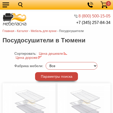
0
Кухонные
Корзина
гарнитуры
Мебель
8 (800) 500-15-05
+7 (345) 257-84-34
для
Мебель
Главная
-
Каталог
-
Мебель для кухни
-
Посудосушители
кухни
для
Кровати
Посудосушители в Тюмени
спальни
Шкафы
Диваны
Сортировать:
Цена дешевле
Цена дороже
Мягкая
Фабрика мебели:
мебель
Детская
Параметры поиска
мебель
Мебель
в
Мебель
гостиную
для
Столы
прихожей
Комоды