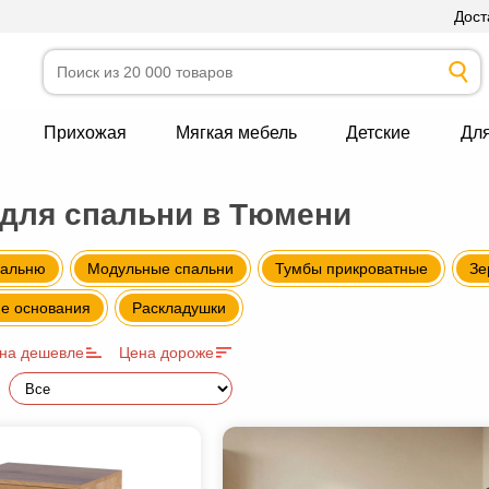
Дост
Прихожая
Мягкая мебель
Детские
Дл
для спальни в Тюмени
пальню
Модульные спальни
Тумбы прикроватные
Зе
е основания
Раскладушки
на дешевле
Цена дороже