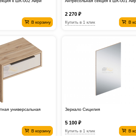
екция к ШК-002 Айри
Антресольная секция к ШК-001 Ай
2 270 ₽
Купить в 1 клик
В корзину
В к
тная универсальная
Зеркало Сицилия
5 100 ₽
Купить в 1 клик
В корзину
В к