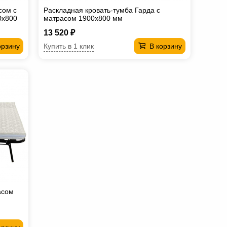
сом с
Раскладная кровать-тумба Гарда с
0х800
матрасом 1900х800 мм
13 520 ₽
Купить в 1 клик
орзину
В корзину
асом