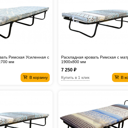
вать Римская Усиленная с
Раскладная кровать Римская с ма
х700 мм
1900х800 мм
7 250 ₽
Купить в 1 клик
В корзину
В к