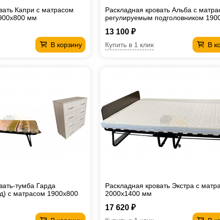
вать Капри с матрасом
Раскладная кровать Альба с матра
900х800 мм
регулируемым подголовником 190
мм
13 100 ₽
Купить в 1 клик
В корзину
В к
вать-тумба Гарда
Раскладная кровать Экстра с матр
д) с матрасом 1900х800
2000х1400 мм
17 620 ₽