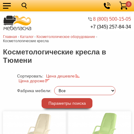
0
Кухонные
Корзина
гарнитуры
Мебель
8 (800) 500-15-05
+7 (345) 257-84-34
для
Мебель
Главная
-
Каталог
-
Косметологическое оборудование
-
кухни
для
Кровати
Косметологические кресла
спальни
Шкафы
Косметологические кресла в
Тюмени
Диваны
Мягкая
Сортировать:
Цена дешевле
Цена дороже
мебель
Детская
Фабрика мебели:
мебель
Мебель
в
Мебель
Параметры поиска
гостиную
для
Столы
прихожей
Комоды