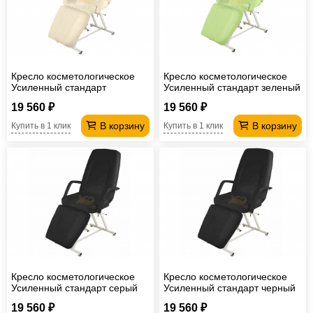
Офисная
мебель
Столы
под
Мебель
Кресло косметологическое
Кресло косметологическое
компьютер
для
Мебель
Усиленный стандарт
Усиленный стандарт зеленый
бежевый
ванной
трансформер
Матрасы
19 560 ₽
19 560 ₽
В корзину
В корзину
Купить в 1 клик
Купить в 1 клик
Кресла-
мешки
Мебель
из
Садовая
ротанга
мебель
Косметологическое
оборудование
Кресло косметологическое
Кресло косметологическое
Усиленный стандарт серый
Усиленный стандарт черный
19 560 ₽
19 560 ₽