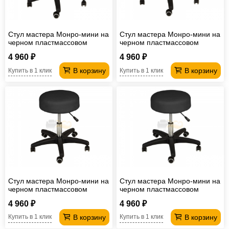
Офисная
мебель
Столы
Стул мастера Монро-мини на
Стул мастера Монро-мини на
под
Мебель
черном пластмассовом
черном пластмассовом
каркасе бежевый
каркасе зеленый
компьютер
для
Мебель
4 960 ₽
4 960 ₽
В корзину
В корзину
Купить в 1 клик
Купить в 1 клик
ванной
трансформер
Матрасы
Кресла-
мешки
Мебель
из
Садовая
ротанга
мебель
Косметологическое
оборудование
Стул мастера Монро-мини на
Стул мастера Монро-мини на
черном пластмассовом
черном пластмассовом
каркасе серый
каркасе черный
4 960 ₽
4 960 ₽
В корзину
В корзину
Купить в 1 клик
Купить в 1 клик