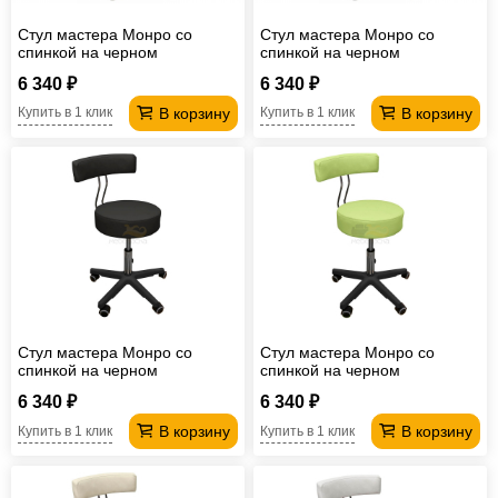
Стул мастера Монро со
Стул мастера Монро со
спинкой на черном
спинкой на черном
пластмассовом каркасе
пластмассовом каркасе
6 340 ₽
6 340 ₽
шоколадный
серый
В корзину
В корзину
Купить в 1 клик
Купить в 1 клик
Стул мастера Монро со
Стул мастера Монро со
спинкой на черном
спинкой на черном
пластмассовом каркасе
пластмассовом каркасе
6 340 ₽
6 340 ₽
черный
зеленый
В корзину
В корзину
Купить в 1 клик
Купить в 1 клик