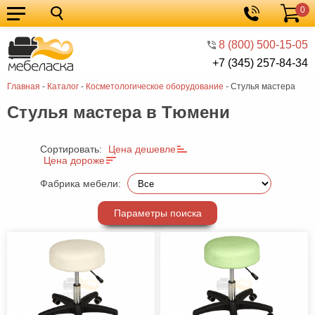
0
Кухонные
Корзина
гарнитуры
Мебель
8 (800) 500-15-05
+7 (345) 257-84-34
для
Мебель
Главная
-
Каталог
-
Косметологическое оборудование
-
Стулья мастера
кухни
для
Кровати
Стулья мастера в Тюмени
спальни
Шкафы
Диваны
Сортировать:
Цена дешевле
Цена дороже
Мягкая
Фабрика мебели:
мебель
Детская
Параметры поиска
мебель
Мебель
в
Мебель
гостиную
для
Столы
прихожей
Комоды