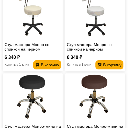
Стул мастера Монро со
Стул мастера Монро со
спинкой на черном
спинкой на черном
пластмассовом каркасе
пластмассовом каркасе
6 340 ₽
6 340 ₽
бежевый
белый
В корзину
В корзину
Купить в 1 клик
Купить в 1 клик
Стул мастера Монро-мини на
Стул мастера Монро-мини на