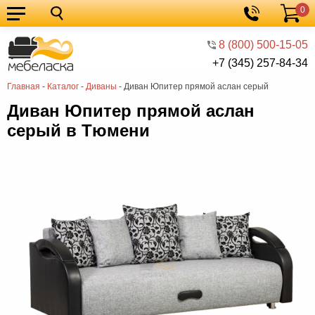
0
Кухонные
Корзина
гарнитуры
Мебель
8 (800) 500-15-05
+7 (345) 257-84-34
для
Мебель
Главная
-
Каталог
-
Диваны
-
Диван Юпитер прямой аслан серый
кухни
для
Кровати
Диван Юпитер прямой аслан
спальни
Шкафы
серый в Тюмени
Диваны
Мягкая
мебель
Детская
мебель
Мебель
в
Мебель
гостиную
для
Столы
прихожей
Комоды