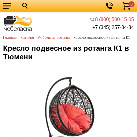
0
Кухонные
Корзина
гарнитуры
Мебель
8 (800) 500-15-05
+7 (345) 257-84-34
для
Мебель
Главная
-
Каталог
-
Мебель из ротанга
-
Кресло подвесное из ротанга К1
кухни
для
Кровати
Кресло подвесное из ротанга К1 в
спальни
Шкафы
Тюмени
Диваны
Мягкая
мебель
Детская
мебель
Мебель
в
Мебель
гостиную
для
Столы
прихожей
Комоды