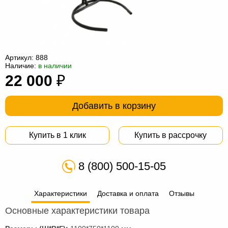
Офисная
мебель
Столы
под
Мебель
компьютер
для
Мебель
Артикул:
888
Наличие:
в наличии
ванной
трансформер
Матрасы
22 000
₽
Кресла-
Добавить в корзину
мешки
Мебель
из
Садовая
Купить в 1 клик
Купить в рассрочку
ротанга
мебель
Косметологическое
8 (800) 500-15-05
оборудование
Характеристики
Доставка и оплата
Отзывы
Основные характеристики товара