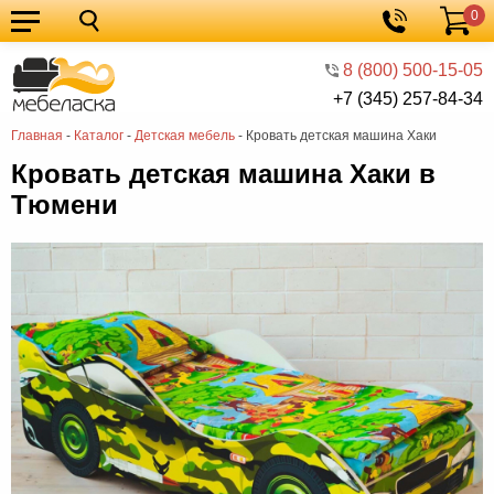
0
Кухонные
Корзина
гарнитуры
Мебель
8 (800) 500-15-05
+7 (345) 257-84-34
для
Мебель
Главная
-
Каталог
-
Детская мебель
-
Кровать детская машина Хаки
кухни
для
Кровати
Кровать детская машина Хаки в
спальни
Шкафы
Тюмени
Диваны
Мягкая
мебель
Детская
мебель
Мебель
в
Мебель
гостиную
для
Столы
прихожей
Комоды