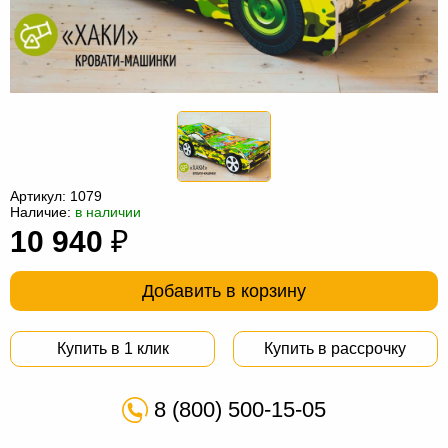
Офисная
мебель
Столы
под
Мебель
компьютер
для
Мебель
ванной
трансформер
Матрасы
Кресла-
Артикул:
1079
Наличие:
в наличии
мешки
Мебель
10 940
₽
из
Садовая
Добавить в корзину
ротанга
мебель
Косметологическое
оборудование
Купить в 1 клик
Купить в рассрочку
8 (800) 500-15-05