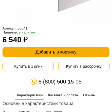
Офисная
мебель
Столы
под
Мебель
компьютер
для
Мебель
Артикул:
50541
Наличие:
в наличии
ванной
трансформер
Матрасы
6 540
₽
Кресла-
Добавить в корзину
мешки
Мебель
из
Садовая
Купить в 1 клик
Купить в рассрочку
ротанга
мебель
Косметологическое
8 (800) 500-15-05
оборудование
Характеристики
Доставка и оплата
Отзывы
Основные характеристики товара