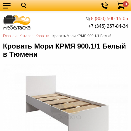
0
Кухонные
Корзина
гарнитуры
Мебель
8 (800) 500-15-05
+7 (345) 257-84-34
для
Мебель
Главная
-
Каталог
-
Кровати
-
Кровать Мори КРМЯ 900.1/1 Белый
кухни
для
Кровати
Кровать Мори КРМЯ 900.1/1 Белый
спальни
Шкафы
в Тюмени
Диваны
Мягкая
мебель
Детская
мебель
Мебель
в
Мебель
гостиную
для
Столы
прихожей
Комоды