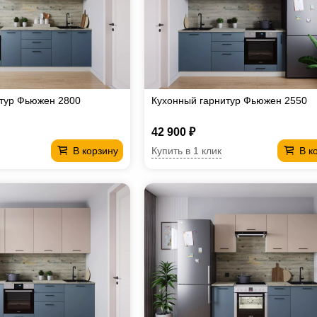
итур Фьюжен 2800
Кухонный гарнитур Фьюжен 2550
42 900 ₽
Купить в 1 клик
В корзину
В к