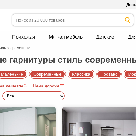
Дост
Прихожая
Мягкая мебель
Детские
Дл
тиль современные
е гарнитуры стиль современн
Маленькие
Современные
Классика
Прованс
Мод
на дешевле
Цена дороже