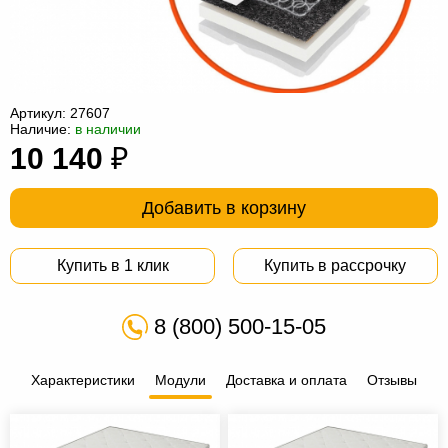
Офисная
мебель
Столы
под
Мебель
компьютер
для
Мебель
Артикул:
27607
Наличие:
в наличии
ванной
трансформер
Матрасы
10 140
₽
Кресла-
Добавить в корзину
мешки
Мебель
из
Садовая
Купить в 1 клик
Купить в рассрочку
ротанга
мебель
Косметологическое
8 (800) 500-15-05
оборудование
Характеристики
Модули
Доставка и оплата
Отзывы