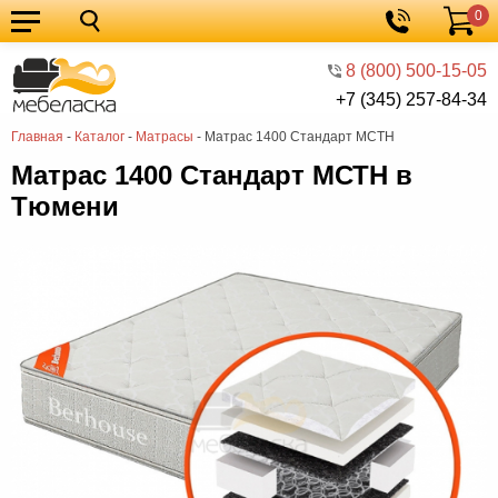
0
Кухонные
Корзина
гарнитуры
Мебель
8 (800) 500-15-05
+7 (345) 257-84-34
для
Мебель
Главная
-
Каталог
-
Матрасы
-
Матрас 1400 Стандарт МСТН
кухни
для
Кровати
Матрас 1400 Стандарт МСТН в
спальни
Шкафы
Тюмени
Диваны
Мягкая
мебель
Детская
мебель
Мебель
в
Мебель
гостиную
для
Столы
прихожей
Комоды