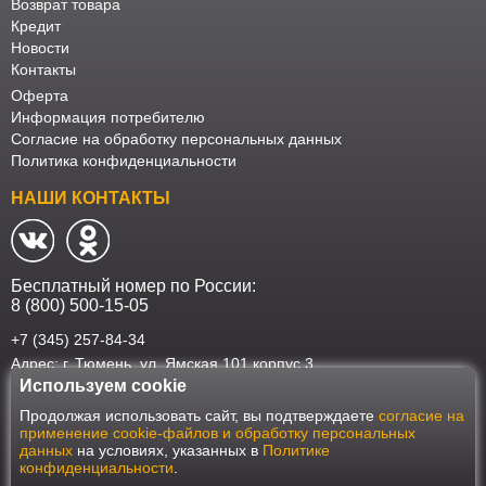
Возврат товара
Кредит
Новости
Контакты
Оферта
Информация потребителю
Согласие на обработку персональных данных
Политика конфиденциальности
НАШИ КОНТАКТЫ
Бесплатный номер по России:
8 (800) 500-15-05
+7 (345) 257-84-34
Адрес: г. Тюмень, ул. Ямская 101 корпус 3
Используем cookie
Наш интернет-магазин работает в соответствии с требованиями
Продолжая использовать сайт, вы подтверждаете
согласие на
Федерального закона от 27 июля 2006 года №152-ФЗ "О персональных
применение cookie-файлов и обработку персональных
данных". Оформить заказ на сайте Мебеласка возможно только при
данных
на условиях, указанных в
Политике
наличии согласия на обработку Ваших персональных данных. Для
конфиденциальности
.
улучшения работы сайта и его взаимодействия с пользователями мы
используем файлы cookie. Продолжая пользоваться сайтом, вы