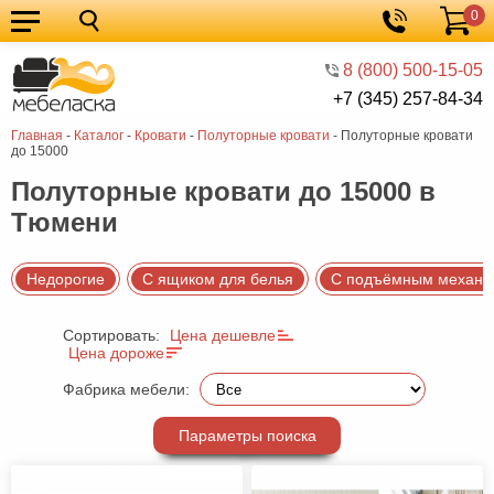
0
Кухонные
Корзина
гарнитуры
Мебель
8 (800) 500-15-05
+7 (345) 257-84-34
для
Мебель
Главная
-
Каталог
-
Кровати
-
Полуторные кровати
-
Полуторные кровати
кухни
для
Кровати
до 15000
спальни
Шкафы
Полуторные кровати до 15000 в
Тюмени
Диваны
Мягкая
Недорогие
С ящиком для белья
С подъёмным механи
мебель
Детская
Сортировать:
Цена дешевле
мебель
Мебель
Цена дороже
в
Мебель
Фабрика мебели:
гостиную
для
Столы
Параметры поиска
прихожей
Комоды