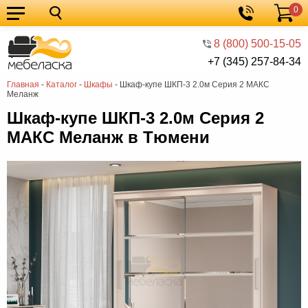
0
Кухонные
Корзина
гарнитуры
Мебель
8 (800) 500-15-05
+7 (345) 257-84-34
для
Мебель
Главная
-
Каталог
-
Шкафы
-
Шкаф-купе ШКП-3 2.0м Серия 2 МАКС
кухни
для
Кровати
Меланж
спальни
Шкафы
Шкаф-купе ШКП-3 2.0м Серия 2
МАКС Меланж в Тюмени
Диваны
Мягкая
мебель
Детская
мебель
Мебель
в
Мебель
гостиную
для
Столы
прихожей
Комоды