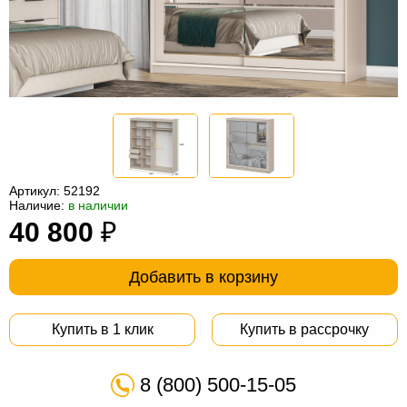
Офисная
мебель
Столы
под
Мебель
компьютер
для
Мебель
ванной
трансформер
Матрасы
Кресла-
Артикул:
52192
мешки
Мебель
Наличие:
в наличии
40 800
₽
из
Садовая
ротанга
мебель
Косметологическое
Добавить в корзину
оборудование
Купить в 1 клик
Купить в рассрочку
8 (800) 500-15-05