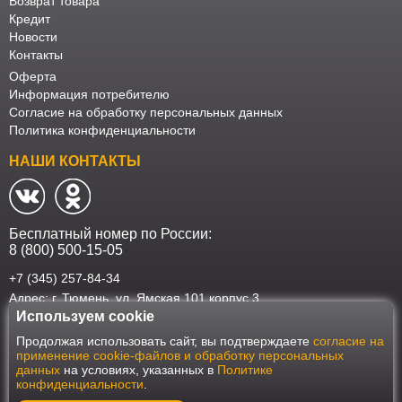
Возврат товара
Кредит
Новости
Контакты
Оферта
Информация потребителю
Согласие на обработку персональных данных
Политика конфиденциальности
НАШИ КОНТАКТЫ
Бесплатный номер по России:
8 (800) 500-15-05
+7 (345) 257-84-34
Адрес: г. Тюмень, ул. Ямская 101 корпус 3
Используем cookie
Наш интернет-магазин работает в соответствии с требованиями
Продолжая использовать сайт, вы подтверждаете
согласие на
Федерального закона от 27 июля 2006 года №152-ФЗ "О персональных
применение cookie-файлов и обработку персональных
данных". Оформить заказ на сайте Мебеласка возможно только при
данных
на условиях, указанных в
Политике
наличии согласия на обработку Ваших персональных данных. Для
конфиденциальности
.
улучшения работы сайта и его взаимодействия с пользователями мы
используем файлы cookie. Продолжая пользоваться сайтом, вы