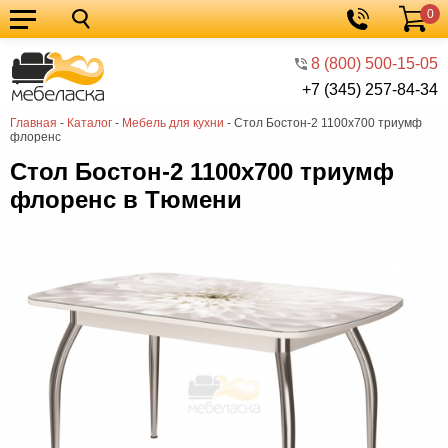
0
Кухонные
Корзина
гарнитуры
Мебель
8 (800) 500-15-05
+7 (345) 257-84-34
для
Мебель
Главная
-
Каталог
-
Мебель для кухни
-
Стол Бостон-2 1100х700 триумф
кухни
для
Кровати
флоренс
спальни
Шкафы
Стол Бостон-2 1100х700 триумф
флоренс в Тюмени
Диваны
Мягкая
мебель
Детская
мебель
Мебель
в
Мебель
гостиную
для
Столы
прихожей
Комоды