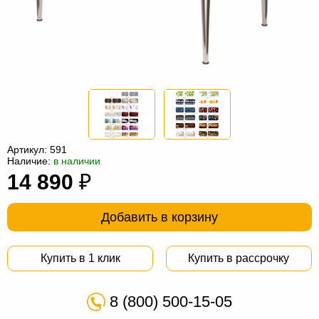
Офисная
мебель
Столы
под
Мебель
компьютер
для
Мебель
ванной
трансформер
Матрасы
Кресла-
Артикул:
591
мешки
Мебель
Наличие:
в наличии
14 890
₽
из
Садовая
ротанга
мебель
Косметологическое
Добавить в корзину
оборудование
Купить в 1 клик
Купить в рассрочку
8 (800) 500-15-05