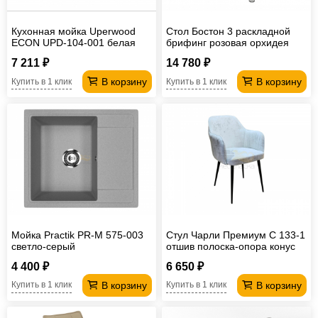
Кухонная мойка Uperwood
Стол Бостон 3 раскладной
ECON UPD-104-001 белая
брифинг розовая орхидея
матовая
7 211 ₽
14 780 ₽
В корзину
В корзину
Купить в 1 клик
Купить в 1 клик
Мойка Practik PR-M 575-003
Стул Чарли Премиум С 133-1
светло-серый
отшив полоска-опора конус
4 400 ₽
6 650 ₽
В корзину
В корзину
Купить в 1 клик
Купить в 1 клик