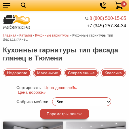
0
Кухонные
Корзина
гарнитуры
Мебель
8 (800) 500-15-05
+7 (345) 257-84-34
для
Мебель
Главная
-
Каталог
-
Кухонные гарнитуры
-
Кухонные гарнитуры тип
кухни
для
Кровати
фасада глянец
спальни
Шкафы
Кухонные гарнитуры тип фасада
глянец в Тюмени
Диваны
Мягкая
Недорогие
Маленькие
Современные
Классика
мебель
Детская
Сортировать:
Цена дешевле
мебель
Мебель
Цена дороже
в
Мебель
Фабрика мебели:
гостиную
для
Столы
Параметры поиска
прихожей
Комоды