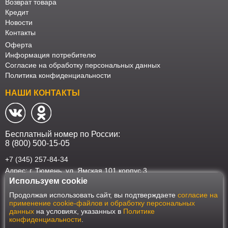
Возврат товара
Кредит
Новости
Контакты
Оферта
Информация потребителю
Согласие на обработку персональных данных
Политика конфиденциальности
НАШИ КОНТАКТЫ
Бесплатный номер по России:
8 (800) 500-15-05
+7 (345) 257-84-34
Адрес: г. Тюмень, ул. Ямская 101 корпус 3
Используем cookie
Наш интернет-магазин работает в соответствии с требованиями
Продолжая использовать сайт, вы подтверждаете
согласие на
Федерального закона от 27 июля 2006 года №152-ФЗ "О персональных
применение cookie-файлов и обработку персональных
данных". Оформить заказ на сайте Мебеласка возможно только при
данных
на условиях, указанных в
Политике
наличии согласия на обработку Ваших персональных данных. Для
конфиденциальности
.
улучшения работы сайта и его взаимодействия с пользователями мы
используем файлы cookie. Продолжая пользоваться сайтом, вы